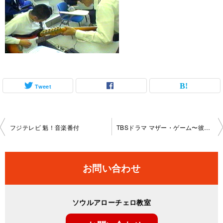
Tweet
投
フジテレビ 魁！音楽番付
TBSドラマ マザー・ゲーム〜彼女たちの階級〜
稿
ナ
お問い合わせ
ビ
ゲ
ソウルアローチェロ教室
ー