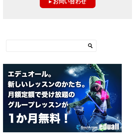
▸ お問い合わせ
シ
ョ
ン