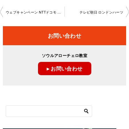
投
ウェブキャンペーン NTTドコモ presents うた手紙
テレビ朝日 ロンドンハーツ
稿
ナ
お問い合わせ
ビ
ゲ
ソウルアローチェロ教室
ー
▸ お問い合わせ
シ
ョ
ン