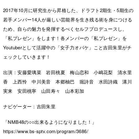
2017年10月に研究生から昇格した、ドラフト2期生・5期生の
若手メンバー14人が厳しい芸能界を生き残る術を身につける
ため、自らの魅力を発揮するべくセルフプロデュースし、
「私プレゼン」をします！各メンバーの「私プレゼン」を
Youtuberとして活躍中の「女子力オバケ」こと吉田朱里がチ
ェックしていきます！
出演：安藤愛璃菜 岩田桃夏 梅山恋和 小嶋花梨 清水里
香 上西怜 中川美音 本郷柚巴 堀詩音 水田詩織 溝川
実来 安田桃寧 山田寿々 山本彩加
ナビゲーター：吉田朱里
「NMB48の○○出来るようになりました！」
https://www.bs-sptv.com/program/3686/