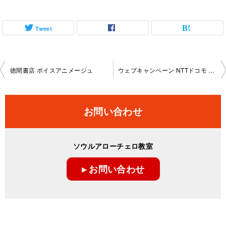
Tweet
投
徳間書店 ボイスアニメージュ
ウェブキャンペーン NTTドコモ presents うた手紙
稿
ナ
お問い合わせ
ビ
ゲ
ソウルアローチェロ教室
ー
▸ お問い合わせ
シ
ョ
ン