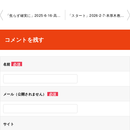
投
「焦らず確実に」2025-6-16-高円寺教室-No.0097-1162
「スタート」2026-2-7-本厚木教室-No.0097-1174
稿
ナ
コメントを残す
ビ
ゲ
名前
必須
ー
シ
ョ
メール（公開されません）
必須
ン
サイト