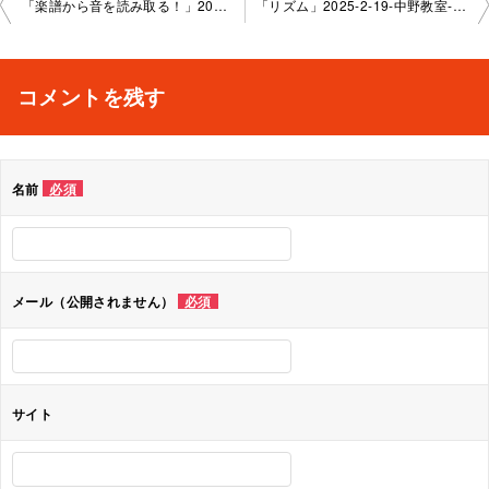
投
「楽譜から音を読み取る！」2025-1-27-高円寺教室-No.0097-1162
「リズム」2025-2-19-中野教室-No.0097-1163
稿
ナ
コメントを残す
ビ
ゲ
名前
必須
ー
シ
ョ
メール（公開されません）
必須
ン
サイト