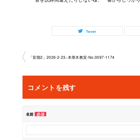
Tweet
投
「音階2」2026-2-23−本厚木教室-No.0097-1174
稿
ナ
コメントを残す
ビ
ゲ
名前
必須
ー
シ