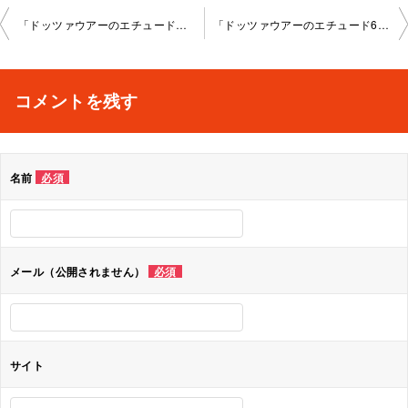
投
「ドッツァウアーのエチュード、ウェルナーの教本」高田馬場教室2025-4-29-no0021-1129
「ドッツァウアーのエチュード6番」、「ウェルナーの教本」、その他。高田馬場教 室2025-7-27-no0021-1129
稿
ナ
コメントを残す
ビ
ゲ
名前
必須
ー
シ
ョ
メール（公開されません）
必須
ン
サイト