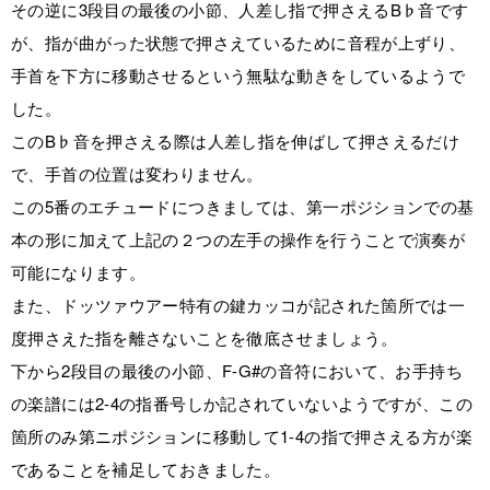
その逆に3段目の最後の小節、人差し指で押さえるB♭音です
が、指が曲がった状態で押さえているために音程が上ずり、
手首を下方に移動させるという無駄な動きをしているようで
した。
このB♭音を押さえる際は人差し指を伸ばして押さえるだけ
で、手首の位置は変わりません。
この5番のエチュードにつきましては、第一ポジションでの基
本の形に加えて上記の２つの左手の操作を行うことで演奏が
可能になります。
また、ドッツァウアー特有の鍵カッコが記された箇所では一
度押さえた指を離さないことを徹底させましょう。
下から2段目の最後の小節、F-G#の音符において、お手持ち
の楽譜には2-4の指番号しか記されていないようですが、この
箇所のみ第ニポジションに移動して1-4の指で押さえる方が楽
であることを補足しておきました。