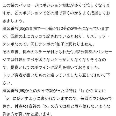
この後のパッセージはポジション移動が多くて忙しくなりま
すが、どのポジションでどの指で弾くのかをよく把握してお
きましょう。
練習番号[65]の直前で一小節だけ2分の2拍子になっています
が、五線の上にカッコで記されているとおり、リステッソ・
テンポなので、同じテンポの2拍子は変わりません。
その直後、長めのスラーが付けられた付点2分音符のパッセー
ジでは何処かで弓を返さないと弓が足りなくなりそうなの
で、提案としてのボウイング記号を書いておきました。
トップ奏者が書いたものと違っていましたら直しておいて下
さい。
練習番号[68]からのタイで繋がった音符は「f」から直ぐに
「p」に落とすように書かれていますので、毎回ダウンBowで
弾き、付点4分音符の「p」の方では殆ど弓を使わないような
弾き方が良いかと思います。