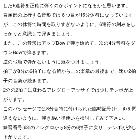
した6連符を正確に弾くのがポイントになるかと思います。
冒頭部の上行する音形では６つ目が16分休符になっています
が、この休符で時間を取りすぎないように、6連符の刻みをし
っかりと意識して弾きましょう。
また、この音形はアップBowで弾き始めて、次の4分音符をダ
ウンBowで弾きます。
逆の弓順で弾かないように気をつけましょう。
拍子が8分の6拍子になる所からこの楽章の最後まで、速い2拍
子の音楽が続きます。
2分の2拍子に変わるアレグロ・アッサイでは少しテンポが上
がります。
このパッセージでは8分音符に付けられた臨時記号(♭、♯)を間
違えないように、弾き易い指使いを検討してみて下さい。
練習番号[63]のアレグロから8分の6拍子に戻り、テンポが少し
下がります。