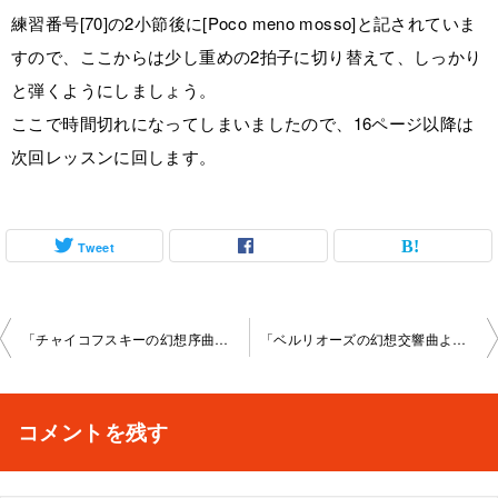
練習番号[70]の2小節後に[Poco meno mosso]と記されていま
すので、ここからは少し重めの2拍子に切り替えて、しっかり
と弾くようにしましょう。
ここで時間切れになってしまいましたので、16ページ以降は
次回レッスンに回します。
Tweet
投
「チャイコフスキーの幻想序曲、ロミオとジュリエット」高田馬場教室2025-2-16-no002 1-1129
「ベルリオーズの幻想交響曲より第5楽章、ブラームスの交響曲第2番」高田馬場教 室2025-3-23-no0021-1129
稿
ナ
コメントを残す
ビ