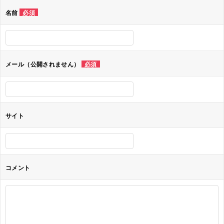
ゲ
名前
必須
ー
シ
ョ
メール（公開されません）
必須
ン
サイト
コメント