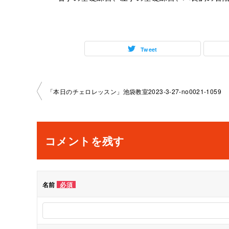
Tweet
投
「本日のチェロレッスン」池袋教室2023-3-27-no0021-1059
稿
ナ
コメントを残す
ビ
ゲ
名前
必須
ー
シ