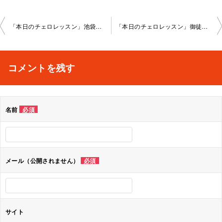
投
「本日のチェロレッスン」池袋教室2023-3-27-no0021-1059
「本日のチェロレッスン」御徒町教室2023-3-27-no0021-1118
稿
ナ
コメントを残す
ビ
ゲ
名前
必須
ー
シ
ョ
メール（公開されません）
必須
ン
サイト