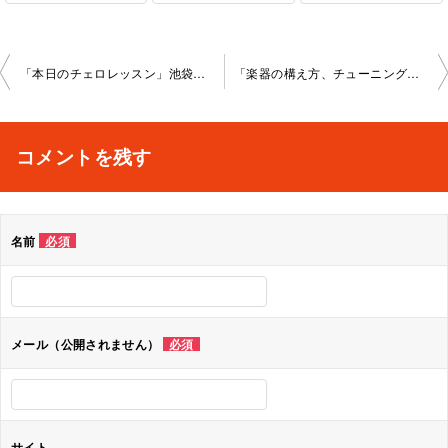
投
「本日のチェロレッスン」池袋教室2023-5-29-no0021-1059
「楽器の構え方、チューニングの仕方、ハ長調での音階練習等、基本項目のリトラ イ」高田馬場教室2023-6-11-no0021-1129
稿
ナ
コメントを残す
ビ
ゲ
名前
必須
ー
シ
ョ
メール（公開されません）
必須
ン
サイト