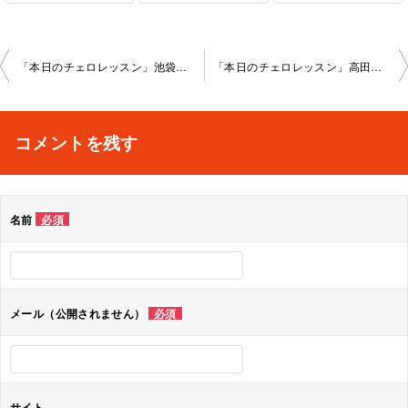
投
「本日のチェロレッスン」池袋教室2024-2-27-no0021-1059
「本日のチェロレッスン」高田馬場教室2024-3-3-no0021-1129
稿
ナ
コメントを残す
ビ
ゲ
名前
必須
ー
シ
ョ
メール（公開されません）
必須
ン
サイト