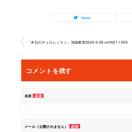
Tweet
投
「本日のチェロレッスン」池袋教室2024-3-29-no0021-1059
稿
ナ
コメントを残す
ビ
ゲ
名前
必須
ー
シ
メール（公開されません）
必須
ョ