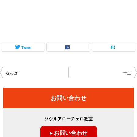
Tweet
投
なんば
十三
稿
ナ
お問い合わせ
ビ
ゲ
ソウルアローチェロ教室
ー
▸ お問い合わせ