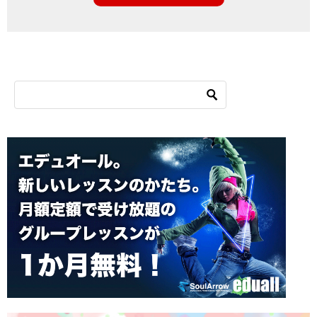
シ
ョ
ン