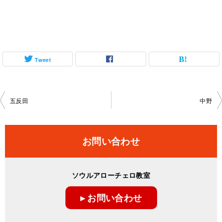
Tweet
投
五反田
中野
稿
ナ
お問い合わせ
ビ
ゲ
ソウルアローチェロ教室
ー
▸ お問い合わせ
シ