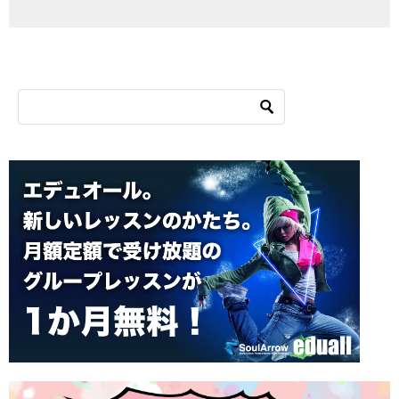
シ
ョ
ン