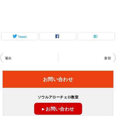
Tweet
投
菊水
新宿
稿
ナ
お問い合わせ
ビ
ゲ
ソウルアローチェロ教室
ー
▸ お問い合わせ