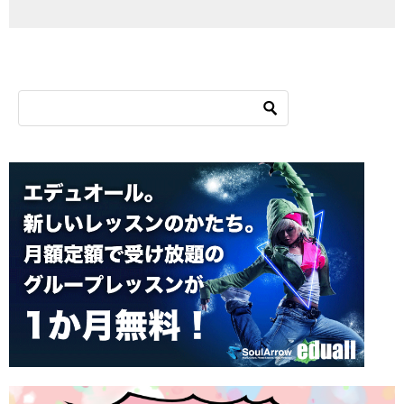
シ
ョ
ン