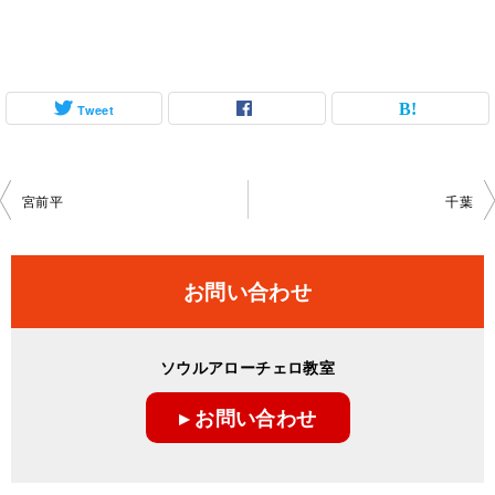
Tweet
投
宮前平
千葉
稿
ナ
お問い合わせ
ビ
ゲ
ソウルアローチェロ教室
ー
▸ お問い合わせ
シ
ョ