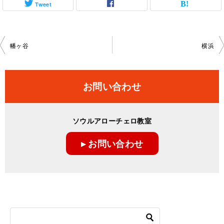
Tweet
投
幡ヶ谷
横浜
稿
ナ
お問い合わせ
ビ
ゲ
ソウルアローチェロ教室
ー
▸ お問い合わせ
シ
ョ
ン