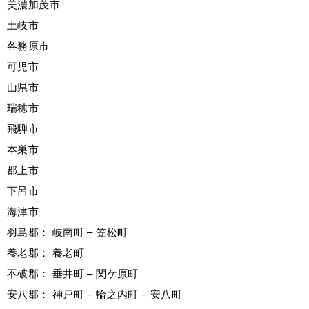
美濃加茂市
土岐市
各務原市
可児市
山県市
瑞穂市
飛騨市
本巣市
郡上市
下呂市
海津市
羽島郡： 岐南町 – 笠松町
養老郡： 養老町
不破郡： 垂井町 – 関ケ原町
安八郡： 神戸町 – 輪之内町 – 安八町