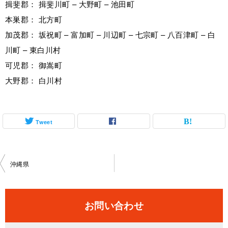
揖斐郡： 揖斐川町 – 大野町 – 池田町
本巣郡： 北方町
加茂郡： 坂祝町 – 富加町 – 川辺町 – 七宗町 – 八百津町 – 白
川町 – 東白川村
可児郡： 御嵩町
大野郡： 白川村
Tweet
投
沖縄県
稿
ナ
お問い合わせ
ビ