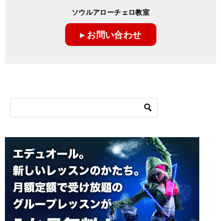
ゲ
ソウルアローチェロ教室
ー
▸ お問い合わせ
シ
ョ
ン