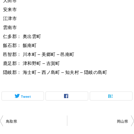
大田市
安来市
江津市
雲南市
仁多郡： 奥出雲町
飯石郡： 飯南町
邑智郡： 川本町 – 美郷町 – 邑南町
鹿足郡： 津和野町 – 吉賀町
隠岐郡： 海士町 – 西ノ島町 – 知夫村 – 隠岐の島町
Tweet
投
鳥取県
岡山県
稿