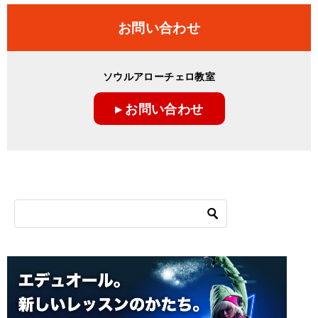
ナ
お問い合わせ
ビ
ゲ
ソウルアローチェロ教室
ー
▸ お問い合わせ
シ
ョ
ン