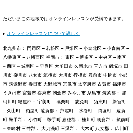
ただいまこの地域ではオンラインレッスンが受講できます。
▸
オンラインレッスンについて詳しく
北九州市： 門司区 – 若松区 – 戸畑区 – 小倉北区 – 小倉南区 –
八幡東区 – 八幡西区 福岡市： 東区 – 博多区 – 中央区 – 南区
– 西区 – 城南区 – 早良区 大牟田市 久留米市 直方市 飯塚市 田
川市 柳川市 八女市 筑後市 大川市 行橋市 豊前市 中間市 小郡
市 筑紫野市 春日市 大野城市 宗像市 太宰府市 古賀市 福津市
うきは市 宮若市 嘉麻市 朝倉市 みやま市 糸島市 筑紫郡： 那
珂川町 糟屋郡： 宇美町 – 篠栗町 – 志免町 – 須恵町 – 新宮町
– 久山町 – 粕屋町 遠賀郡： 芦屋町 – 水巻町 – 岡垣町 – 遠賀
町 鞍手郡： 小竹町 – 鞍手町 嘉穂郡： 桂川町 朝倉郡： 筑前町
– 東峰村 三井郡： 大刀洗町 三潴郡： 大木町 八女郡： 広川町