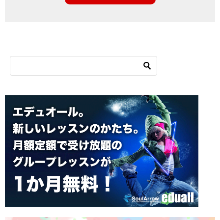
シ
ョ
ン