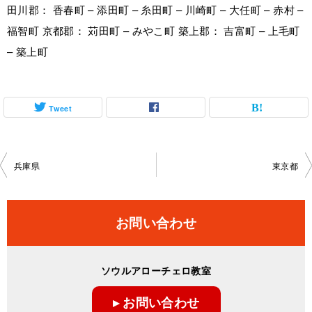
田川郡： 香春町 – 添田町 – 糸田町 – 川崎町 – 大任町 – 赤村 –
福智町 京都郡： 苅田町 – みやこ町 築上郡： 吉富町 – 上毛町
– 築上町
Tweet
投
兵庫県
東京都
稿
ナ
お問い合わせ
ビ
ゲ
ソウルアローチェロ教室
ー
▸ お問い合わせ