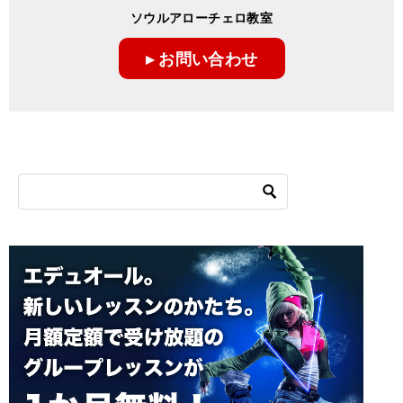
ゲ
ソウルアローチェロ教室
ー
▸ お問い合わせ
シ
ョ
ン