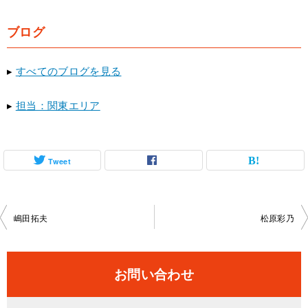
ブログ
▸
すべてのブログを見る
▸
担当：関東エリア
Tweet
投
嶋田拓夫
松原彩乃
稿
ナ
お問い合わせ
ビ