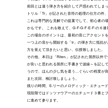
前回とは違う弾き方を紹介して戸惑われてしま
トリル「Tr」が記された音符の処理の仕方の件
これは専門的な見解での提案でして、初心者の場合
かもです。 これを敢えて、G-F-G-F-E-F-の
この場合のポイントは、最初の音にアクセント
一つ上の音から開始する「tr」の弾き方に抵抗
方を覚えて頂きたいと思い、伝授致しました。
その他、本日は「Riten.」が記された箇所以
が良いと思われる箇所に手書きで波線～を記して
うので、ほんの少し気を遣う…ぐらいの程度が
また次回、検討致しましょう。
残りの時間、S.リーのメロディック・エチュー
現段階ではドッツァウアーのエチュード３番と
に進めて参ります。