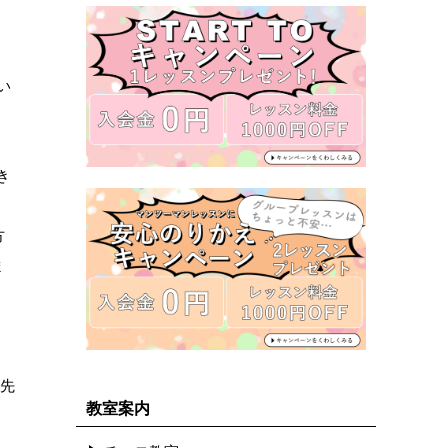
い
き
方
ま
優先
教室案内