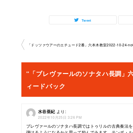
Tweet
投
稿
ナ
“「ブレヴァールのソナタハ長調」六本木教室
ビ
ィードバック
ゲ
ー
水谷亜紀
より:
2022年10月25日 3:26 PM
シ
ブレヴァールのソナタハ長調ではトゥリルの古典奏法を
ョ
弾けるようになるかと思って励んでみます。テンポ・ル