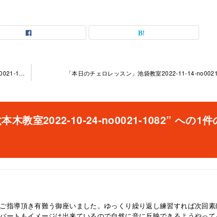
「ドッツァウアーのエチュード2番」六本木教室2022-10-24-no0021-1082
「本日のチェロレッスン」池袋教室2022-11-14-no0021-
2022-10-24-no0021-1082” への1
ご指導頂き有難う御座いました。ゆっくり繰り返し練習すれば次回素
バートもイメージは出来ているので自然に音に反映できるようやって