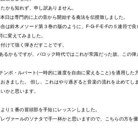
ったかも知れず、申し訳ありません。
、本日は専門的に上の音から開始する奏法を伝授致しました。
は鈴木メソード第３巻の版のように、F-G-F-E-Fの５連符で良
６連符に変えてみました。
を付けて強く弾きだすことです。
があるかもですが、バロック時代ではこれが常識だった故、この弾
外でテンポ・ルバート(一時的に速度を自由に変えること)を適用した
おきました。 但し、これはやり過ぎると音楽の流れを止めてし
良いかと思います。
ドより１番の冒頭部を手短にレッスンしました。
ブレヴァールのソナタで手一杯かと思いますので、こちらの方を