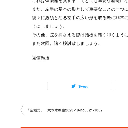
これは弦楽器を奏する上でとても重要な基礎に
また、左手の基本の形として重要なことの一つ
後々に必須となる左手の広い形を取る際に非常に
うにしましょう。
その他、弦を押さえる際は指板を軽く叩くよう
また次回。諸々検討致しましょう。
返信転送
Tweet
投
「金婚式」 六本木教室2023-18-no0021-1082
稿