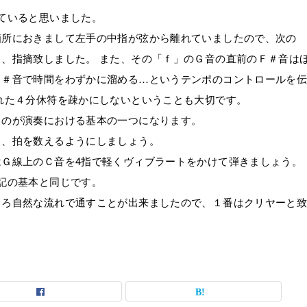
ていると思いました。
箇所におきまして左手の中指が弦から離れていましたので、次の
、指摘致しました。 また、その「ｆ」のＧ音の直前のＦ＃音は
Ｆ＃音で時間をわずかに溜める…というテンポのコントロールを
れた４分休符を疎かにしないということも大切です。
るのが演奏における基本の一つになります。
も、拍を数えるようにしましょう。
Ｇ線上のＣ音を4指で軽くヴィブラートをかけて弾きましょう。
記の基本と同じです。
ころ自然な流れで通すことが出来ましたので、１番はクリヤーと