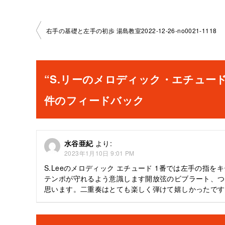
投
右手の基礎と左手の初歩 湯島教室2022-12-26-no0021-1118
稿
ナ
“S.リーのメロディック・エチュード1番 六
ビ
件のフィードバック
ゲ
ー
水谷亜紀
より:
2023年1月10日 9:01 PM
シ
S.Leeのメロディック エチュード 1番では左手の
ョ
テンポが守れるよう意識します開放弦のビブラート、つ
思います。二重奏はとても楽しく弾けて嬉しかったです
ン