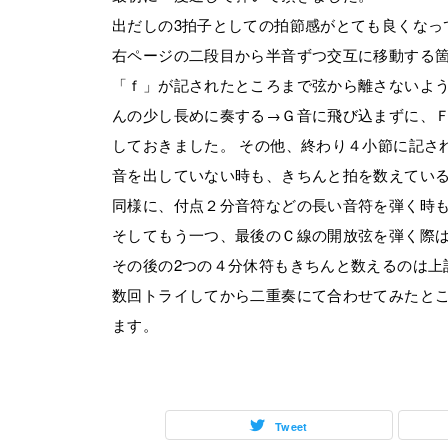
出だしの3拍子としての拍節感がとても良くなっ
右ページの二段目から半音ずつ交互に移動する
「ｆ」が記されたところまで弦から離さないよう
んの少し長めに奏する→Ｇ音に飛び込まずに、
しておきました。 その他、終わり４小節に記さ
音を出していない時も、きちんと拍を数えてい
同様に、付点２分音符などの長い音符を弾く時
そしてもう一つ、最後のＣ線の開放弦を弾く際は
その後の2つの４分休符もきちんと数えるのは上
数回トライしてから二重奏にて合わせてみたと
ます。
Tweet