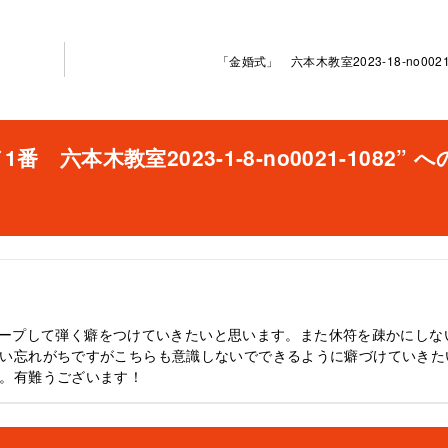
「金婚式」 六本木教室2023-18-no0021
本木教室2023-1-8-no0021-1082” へ
指をキープして弾く癖をつけていきたいと思います。また休符を疎かにしな
い忘れがちですがこちらも意識しないでできるように癖づけていきた
。有難うございます！