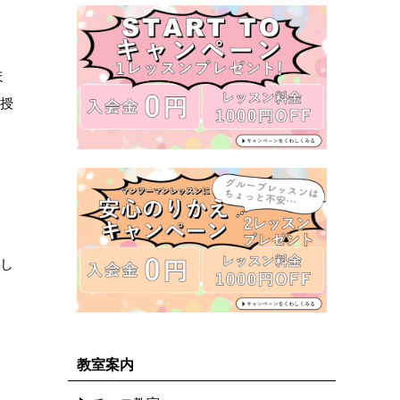
ほ
伝授
致し
教室案内